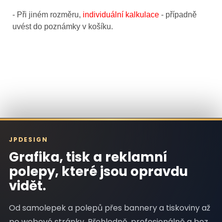
- Při jiném rozměru,
individuální kalkulace
- případně
uvést do poznámky v košíku.
JPDESIGN
Grafika, tisk a reklamní
polepy, které jsou opravdu
vidět.
Od samolepek a polepů přes bannery a tiskoviny až
po webové stránky. Přehledně, profesionálně a bez