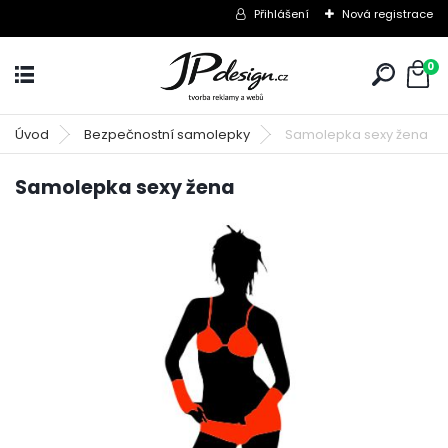
Přihlášení
Nová registrace
0
Úvod
Bezpečnostní samolepky
Samolepka sexy žena
Samolepka sexy žena