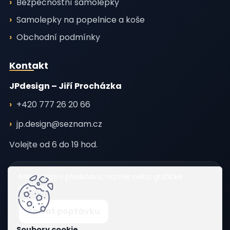
Bezpečnostní samolepky
Samolepky na popelnice a koše
Obchodní podmínky
Kontakt
JPdesign – Jiří Procházka
+420 777 26 20 66
jp.design@seznam.cz
Volejte od 6 do 19 hod.
Máte vlastní představu, rozměr nebo grafické
podklady?
Poslat poptávku