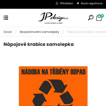
Přihlášení
Nová registrace
0
Úvod
Bezpečnostní samolepky
Nápojové krabice samo
Nápojové krabice samolepka